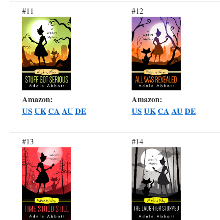
#11
#12
Amazon:
Amazon:
US
UK
CA
AU
DE
US
UK
CA
AU
DE
#13
#14