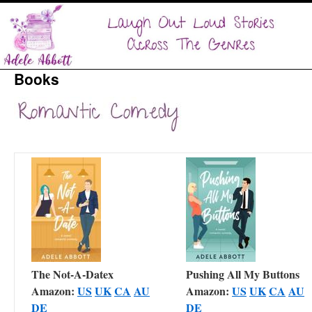
Books
The Not-A-Datex
Pushing All My Buttons
Amazon:
US
UK
CA
AU
Amazon:
US
UK
CA
AU
DE
DE