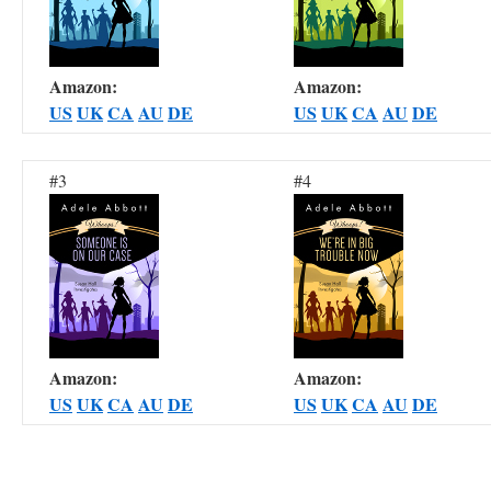
Amazon:
Amazon:
US
UK
CA
AU
DE
US
UK
CA
AU
DE
#3
#4
Amazon:
Amazon:
US
UK
CA
AU
DE
US
UK
CA
AU
DE