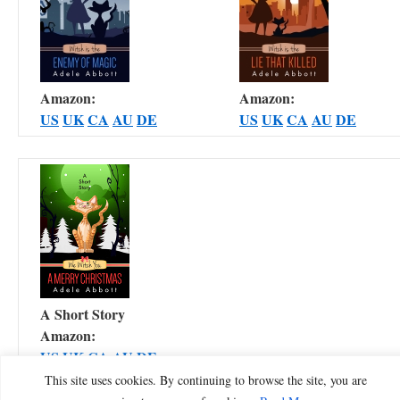
Amazon:
Amazon:
US
UK
CA
AU
DE
US
UK
CA
AU
DE
A Short Story
Amazon:
US
UK
CA
AU
DE
This site uses cookies. By continuing to browse the site, you are