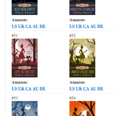
Amazon:
Amazon:
US
UK
CA
AU
DE
US
UK
CA
AU
DE
#51
#52
Amazon:
Amazon:
US
UK
CA
AU
DE
US
UK
CA
AU
DE
#53
#54