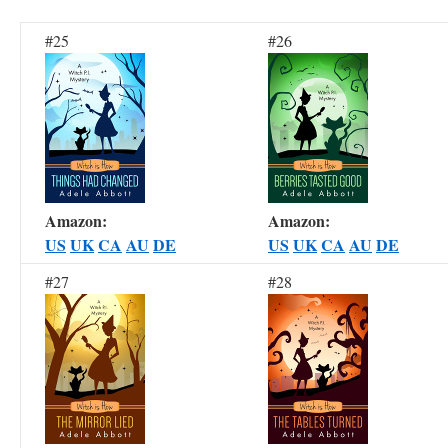
#25
#26
Amazon:
Amazon:
US
UK
CA
AU
DE
US
UK
CA
AU
DE
#27
#28