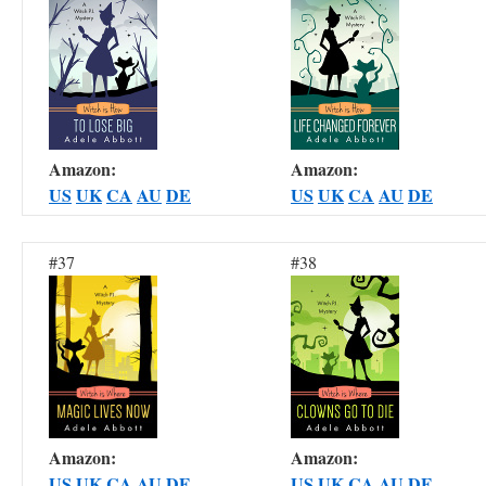
Amazon:
Amazon:
US
UK
CA
AU
DE
US
UK
CA
AU
DE
#37
#38
Amazon:
Amazon:
US
UK
CA
AU
DE
US
UK
CA
AU
DE